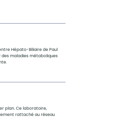
entre Hépato-Biliaire de Paul
RMR des maladies métaboliques
nte.
er plan. Ce laboratoire,
alement rattaché au réseau