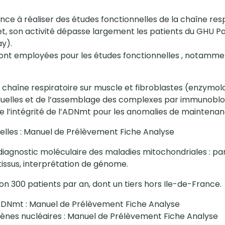
nce à réaliser des études fonctionnelles de la chaîne respir
t, son activité dépasse largement les patients du GHU Pa
ay).
sont employées pour les études fonctionnelles , notamme
 chaîne respiratoire sur muscle et fibroblastes (enzymol
iduelles et de l’assemblage des complexes par immunoblo
 de l’intégrité de l’ADNmt pour les anomalies de mainten
nelles : Manuel de Prélèvement Fiche Analyse
e diagnostic moléculaire des maladies mitochondriales : pa
issus, interprétation de génome.
on 300 patients par an, dont un tiers hors Ile-de-France.
’ADNmt : Manuel de Prélèvement Fiche Analyse
gènes nucléaires : Manuel de Prélèvement Fiche Analyse