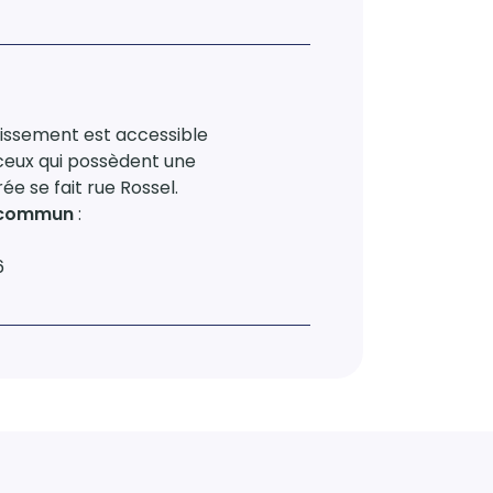
lissement est accessible
eux qui possèdent une
ée se fait rue Rossel.
n commun
:
6