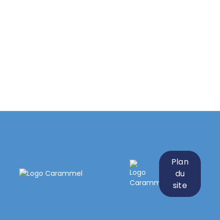
Plan
du
site