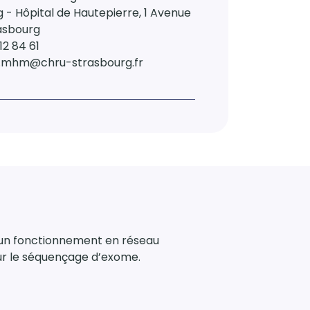
 - Hôpital de Hautepierre, 1 Avenue
asbourg
12 84 61
at.mhm@chru-strasbourg.fr
et un fonctionnement en réseau
ur le séquençage d’exome.