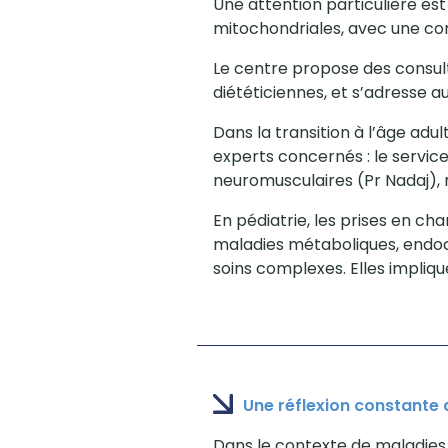
Une attention particulière es
mitochondriales, avec une con
Le centre propose des consult
diététiciennes, et s’adresse a
Dans la transition à l’âge adul
experts concernés : le servic
neuromusculaires (Pr Nadaj),
En pédiatrie, les prises en cha
maladies métaboliques, endocr
soins complexes. Elles impliq
Une réflexion constante
Dans le contexte de maladies 