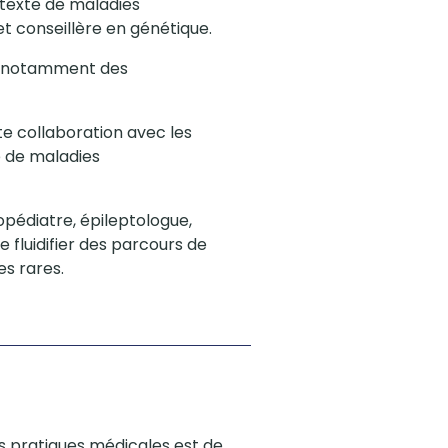
ntexte de maladies
t conseillère en génétique.
nt notamment des
ite collaboration avec les
e de maladies
ropédiatre, épileptologue,
fluidifier des parcours de
es rares.
es pratiques médicales est de