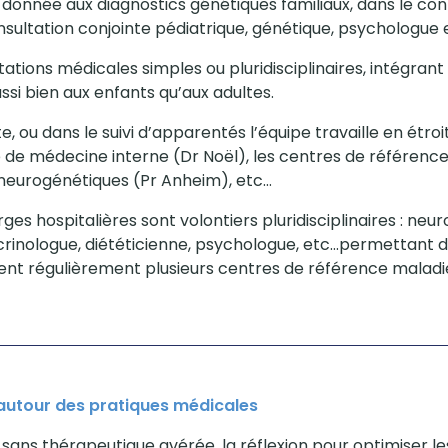
t donnée aux diagnostics génétiques familiaux, dans le co
sultation conjointe pédiatrique, génétique, psychologue e
ations médicales simples ou pluridisciplinaires, intégra
ussi bien aux enfants qu’aux adultes.
te, ou dans le suivi d’apparentés l’équipe travaille en étro
e de médecine interne (Dr Noël), les centres de référenc
 neurogénétiques (Pr Anheim), etc…
rges hospitalières sont volontiers pluridisciplinaires : neu
inologue, diététicienne, psychologue, etc…permettant de 
uent régulièrement plusieurs centres de référence maladi
 autour des pratiques médicales
sans thérapeutique avérée, la réflexion pour optimiser l