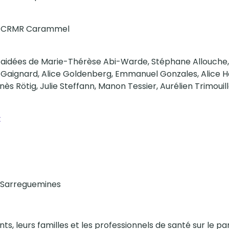
 du CRMR Carammel
aidées de Marie-Thérèse Abi-Warde, Stéphane Allouche, Cam
e Gaignard, Alice Goldenberg, Emmanuel Gonzales, Alice Ha
s Rötig, Julie Steffann, Manon Tessier, Aurélien Trimouil
t
0 Sarreguemines
nts, leurs familles et les professionnels de santé sur le p