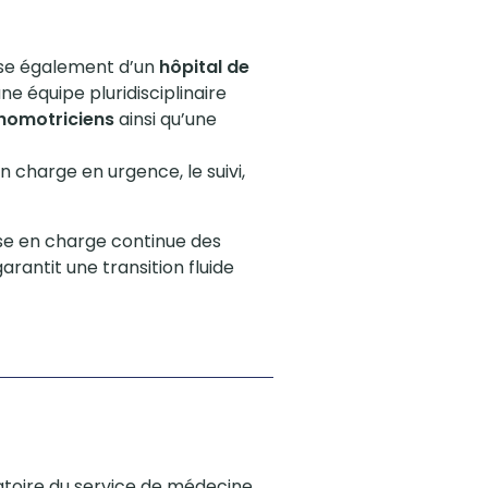
se également d’un
hôpital de
une équipe pluridisciplinaire
homotriciens
ainsi qu’une
n charge en urgence, le suivi,
ise en charge continue des
garantit une transition fluide
ratoire du service de médecine