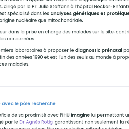
dirigé par le Pr. Julie Steffann à l’hôpital Necker-Enfant
est spécialisé dans les
analyses génétiques et protéiqu
’origine nucléaire que mitochondriale.
jeur dans la prise en charge des malades sur le site, cont
les concernées.
premiers laboratoires à proposer le
diagnostic prénatal
po
 fin des années 1990 et est l’un des seuls au monde à pro
ces maladies.
e avec le pôle recherche
icie de sa proximité avec l’
IHU Imagine
lui permettant u
gé par le
Dr Agnès Rötig
, garantissant non seulement la r
e de nouveaux gènes liés aux maladies mitochondriales.