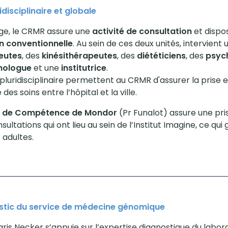
disciplinaire et globale
arge, le CRMR assure une
activité de consultation
et dispo
on conventionnelle
. Au sein de ces deux unités, intervient 
eutes
, des
kinésithérapeutes
, des
diététiciens
, des
psyc
hologue
et une
institutrice
.
 pluridisciplinaire permettent au CRMR d'assurer la prise e
des soins entre l’hôpital et la ville.
e de Compétence de Mondor
(Pr Funalot) assure une pr
ultations qui ont lieu au sein de l’Institut Imagine, ce qui 
 adultes.
ostic du service de médecine génomique
aris Necker s’appuie sur l’expertise diagnostique du labo