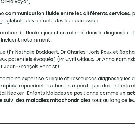
Olivia Boyer)
une
communication fluide entre les différents services
, 
ge globale des enfants dès leur admission.
ploration de Necker jouent un rôle clé dans le diagnostic et
s incluent notamment :
que (Pr Nathalie Boddaert, Dr Charles-Joris Roux et Rapha
MG, potentiels évoqués) (Pr Cyril Gitiaux, Dr Anna Kamins
Pr Jean-François Benoist)
combine expertise clinique et ressources diagnostiques d
 rapide
, répondant aux besoins spécifiques des enfants et 
pital Necker-Enfants Malades se positionne comme un
act
 le suivi des maladies mitochondriales
tout au long de le