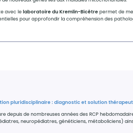
ite avec le
laboratoire du Kremlin-Bicêtre
permet de men
ssentielles pour approfondir la compréhension des patholo
ion pluridisciplinaire : diagnostic et solution thérapeu
sure depuis de nombreuses années des RCP hebdomadaires
pédiatres, neuropédiatres, généticiens, métaboliciens) ai